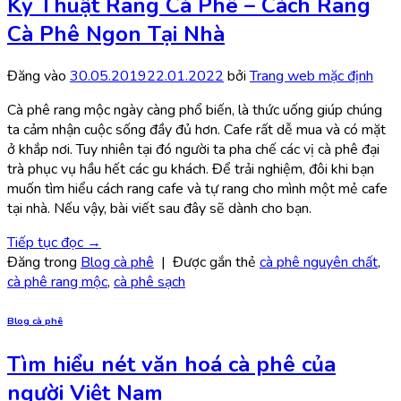
Kỹ Thuật Rang Cà Phê – Cách Rang
Cà Phê Ngon Tại Nhà
Đăng vào
30.05.2019
22.01.2022
bởi
Trang web mặc định
Cà phê rang mộc ngày càng phổ biến, là thức uống giúp chúng
ta cảm nhận cuộc sống đầy đủ hơn. Cafe rất dễ mua và có mặt
ở khắp nơi. Tuy nhiên tại đó người ta pha chế các vị cà phê đại
trà phục vụ hầu hết các gu khách. Để trải nghiệm, đôi khi bạn
muốn tìm hiểu cách rang cafe và tự rang cho mình một mẻ cafe
tại nhà. Nếu vậy, bài viết sau đây sẽ dành cho bạn.
Tiếp tục đọc
→
Đăng trong
Blog cà phê
|
Được gắn thẻ
cà phê nguyên chất
,
cà phê rang mộc
,
cà phê sạch
Blog cà phê
Tìm hiểu nét văn hoá cà phê của
người Việt Nam