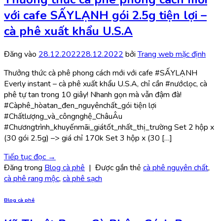
với cafe SẤYLẠNH gói 2.5g tiện lợi –
cà phê xuất khẩu U.S.A
Đăng vào
28.12.2022
28.12.2022
bởi
Trang web mặc định
Thưởng thức cà phê phong cách mới với cafe #SẤYLẠNH
Everly instant – cà phê xuất khẩu U.S.A, chỉ cần #nướclọc, cà
phê tự tan trong 10 giây! Nhanh gọn mà vẫn đậm đà!
#Càphê_hòatan_đen_nguyênchất_gói tiện lợi
#Chấtlượng_và_côngnghệ_ChâuÂu
#Chươngtrình_khuyếnmãi_giátốt_nhất_thị_trường Set 2 hộp x
(30 gói 2.5g) –> giá chỉ 170k Set 3 hộp x (30 […]
Tiếp tục đọc
→
Đăng trong
Blog cà phê
|
Được gắn thẻ
cà phê nguyên chất
,
cà phê rang mộc
,
cà phê sạch
Blog cà phê