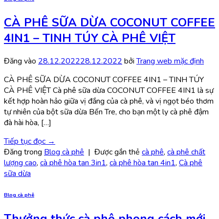
CÀ PHÊ SỮA DỪA COCONUT COFFEE
4IN1 – TINH TÚY CÀ PHÊ VIỆT
Đăng vào
28.12.2022
28.12.2022
bởi
Trang web mặc định
CÀ PHÊ SỮA DỪA COCONUT COFFEE 4IN1 – TINH TÚY
CÀ PHÊ VIỆT Cà phê sữa dừa COCONUT COFFEE 4IN1 là sự
kết hợp hoàn hảo giữa vị đắng của cà phê, và vị ngọt béo thơm
tự nhiên của bột sữa dừa Bến Tre, cho bạn một ly cà phê đậm
đà hài hòa, […]
Tiếp tục đọc
→
Đăng trong
Blog cà phê
|
Được gắn thẻ
cà phê
,
cà phê chất
lượng cao
,
cà phê hòa tan 3in1
,
cà phê hòa tan 4in1
,
Cà phê
sữa dừa
Blog cà phê
Thưởng thức cà phê phong cách mới