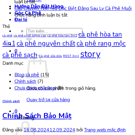
ở
Cả
Ca
Hòa
luận bị tắt
Hướng Dẫn Đặt Hàng
Chính
Thế
Cao
Tan
Câu Chuyện Tình Yêu Đặc Biệt Đằng Sau Ly Cà Phê Muối
Góc Cà Phê
sách
Giới
ở
–
–
Chức năng bình luận bị tắt
Đại lý
hoàn
Câu
“Vàng
Thức
Thẻ
trả
Chuyện
Nâu”
Uống
Tìm
cà phê hòa tan
hàng
Tình
Của
Xanh
cà phê
cà phê chất lượng cao
cà phê hòa tan 3in1
kiếm:
và
Yêu
Tự
Cho
4in1
cà phê nguyên chất
cà phê rang mộc
hoàn
Đặc
Nhiên
Sức
0
story
cà phê sạch
tiền
Biệt
Khỏe
Cà phê sữa dừa
REST 3in1
Đằng
&
Danh mục
Sau
Sắc
Ly
Đẹp
Blog cà phê
(15)
Cà
Chính sách
(7)
Phê
Chưa được phân loại
(8)
Chưa có sản phẩm trong giỏ hàng.
Muối
Quay trở lại cửa hàng
Chính sách
0
Chính Sách Bảo Mật
Giỏ hàng
Đăng vào
16.08.2024
12.09.2024
bởi
Trang web mặc định