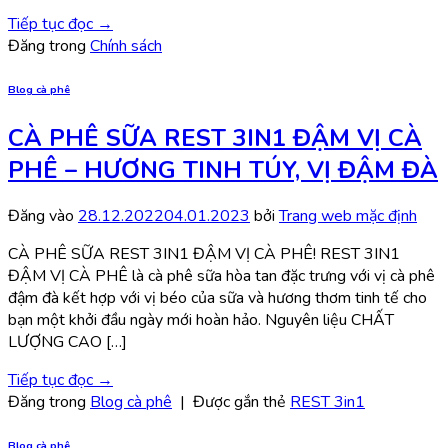
Tiếp tục đọc
→
Đăng trong
Chính sách
Blog cà phê
CÀ PHÊ SỮA REST 3IN1 ĐẬM VỊ CÀ
PHÊ – HƯƠNG TINH TÚY, VỊ ĐẬM ĐÀ
Đăng vào
28.12.2022
04.01.2023
bởi
Trang web mặc định
CÀ PHÊ SỮA REST 3IN1 ĐẬM VỊ CÀ PHÊ! REST 3IN1
ĐẬM VỊ CÀ PHÊ là cà phê sữa hòa tan đặc trưng với vị cà phê
đậm đà kết hợp với vị béo của sữa và hương thơm tinh tế cho
bạn một khởi đầu ngày mới hoàn hảo. Nguyên liệu CHẤT
LƯỢNG CAO […]
Tiếp tục đọc
→
Đăng trong
Blog cà phê
|
Được gắn thẻ
REST 3in1
Blog cà phê