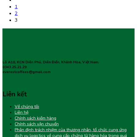
1
2
3
Lô A10, KCN Diên Phú, Diên Điền, Khánh Hòa, Việt Nam.
0343.25.21.29
everestcoffees@gmail.com
Liên kết
Về chúng tôi
Liên hệ
Chính sách kiểm hàng
Chính sách vận chuyển
Phân định trách nhiệm của thương nhân, tổ chức cung ứng
dịch vụ logictics về cung cấp chứng từ hàng hóa trong quá