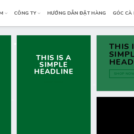
ẨM
CÔNG TY
HƯỚNG DẪN ĐẶT HÀNG
GÓC CÀ
THIS 
SIMP
THIS IS A
HEAD
SIMPLE
HEADLINE
SHOP NO
SHOP NOW