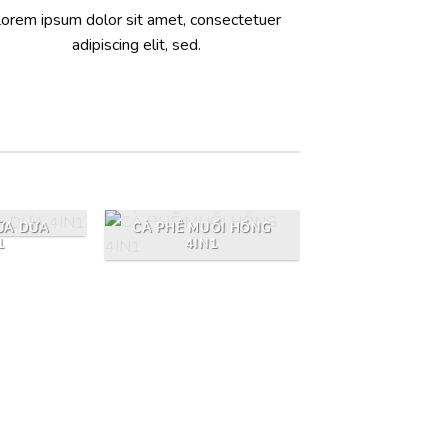
orem ipsum dolor sit amet, consectetuer
adipiscing elit, sed.
ỮA DỪA
CÀ PHÊ MUỐI HỒNG
1
4IN1
CÀ PHÊ SỮA 
3IN1