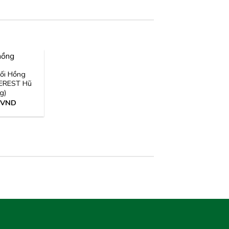
ối Hồng
VEREST Hũ
g)
VND