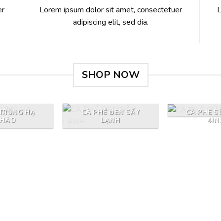
er
Lorem ipsum dolor sit amet, consectetuer
L
adipiscing elit, sed dia.
SHOP NOW
CÀ PHÊ S
TRÙNG HẠ
CÀ PHÊ ĐEN SẤY
4IN
THẢO
LẠNH