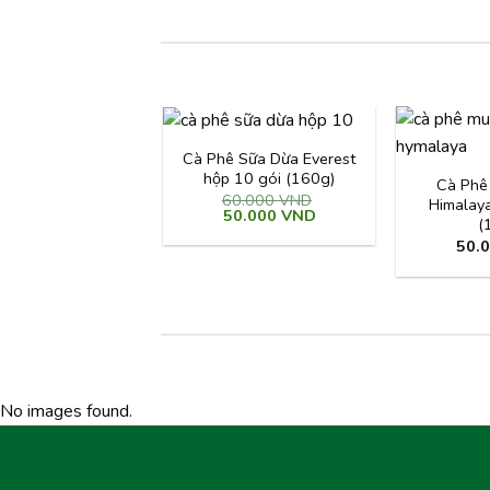
Cà Phê Sữa Dừa Everest
hộp 10 gói (160g)
Cà Phê
60.000
VND
Himalay
Giá
Giá
50.000
VND
(
gốc
hiện
là:
tại
50.
60.000 VND.
là:
50.000 VND.
No images found.