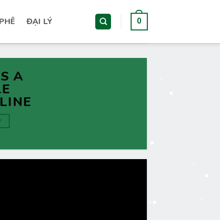
 PHÊ
ĐẠI LÝ
0
IS A
LE
LINE
W