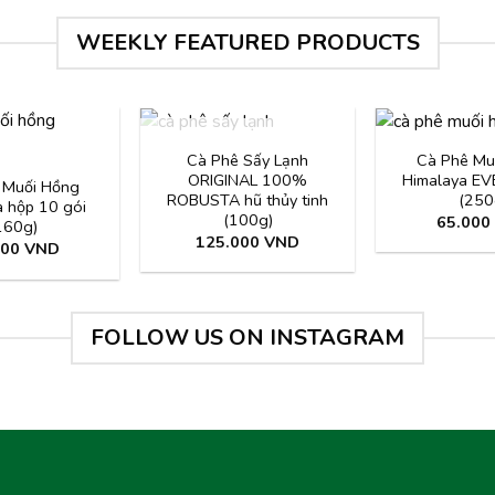
WEEKLY FEATURED PRODUCTS
HẾT HÀNG
Cà Phê Sấy Lạnh
Cà Phê Mu
ORIGINAL 100%
Himalaya E
 Muối Hồng
ROBUSTA hũ thủy tinh
(250
a hộp 10 gói
(100g)
65.000
160g)
125.000
VND
000
VND
FOLLOW US ON INSTAGRAM