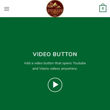
Bỏ
qua
0
nội
dung
VIDEO BUTTON
Add a video button that opens Youtube
and Viemo videos anywhere.