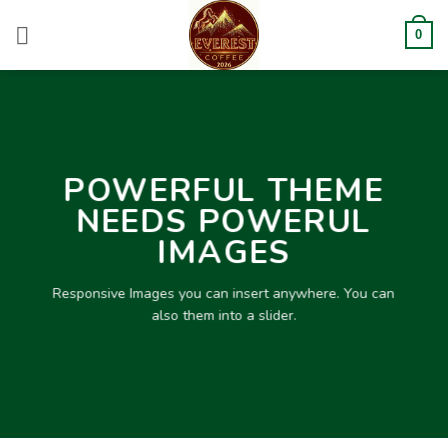
Bỏ
qua
0
nội
dung
POWERFUL THEME
NEEDS POWERUL
IMAGES
Responsive Images you can insert anywhere. You can
also them into a slider.