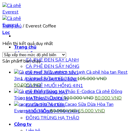
Bỏ
qua
nội
dung
Trang chủ
/
Everest Coffee
Lọc
Hiển thị kết quả duy nhất
Trang chủ
Sản phẩm
CÀ PHÊ ĐEN SẤY LẠNH
Sản phẩm bán chạy
CÀ PHÊ ĐEN SẤY NÓNG
Cà phê hòa tan Rest
CÀ PHÊ SỮA REST 3IN1
3in1 Arabica sấy lạnh hũ 350g
105.000
VND
CÀ PHÊ SỮA DỪA 4IN1
Giá
Giá
90.000
VND
CÀ PHÊ MUỐI HỒNG 4IN1
gốc
hiện
Cà phê Đông
CÀ PHÊ RANG XAY
là:
tại
Giá
Giá
Trùng Hạ Thảo E-Codica
110.000
VND
80.000
VND
MATCHA SỮA DỪA
105.000 VND.
là:
gốc
hiện
Cacao Sữa Dừa Hòa Tan
CACAO SỮA DỪA
90.000 VND.
Giá
là:
Giá
tại
Everest hũ 350g
80.000
VND
65.000
VND
MUỐI HỒNG HYMALAYA
gốc
110.000 VND.
hiện
là:
ĐÔNG TRÙNG HẠ THẢO
là:
tại
80.
Công ty
80.000 VND.
là:
Liên hệ