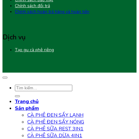
Chính sách đổi trả
Chính sách hoàn trả hàng và hoàn tiền
Dịch vụ
Tạo gu cà phê riêng
Tìm
kiếm:
Trang chủ
Sản phẩm
CÀ PHÊ ĐEN SẤY LẠNH
CÀ PHÊ ĐEN SẤY NÓNG
CÀ PHÊ SỮA REST 3IN1
CÀ PHÊ SỮA DỪA 4IN1