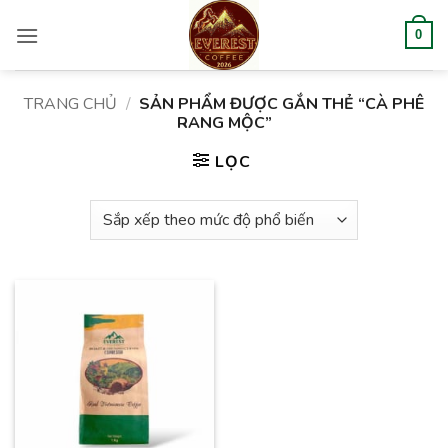
Bỏ
qua
0
nội
dung
TRANG CHỦ
/
SẢN PHẨM ĐƯỢC GẮN THẺ “CÀ PHÊ
RANG MỘC”
LỌC