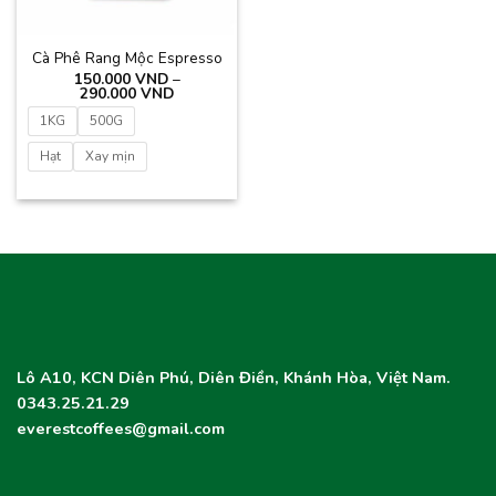
Cà Phê Rang Mộc Espresso
150.000
VND
–
Khoảng
290.000
VND
giá:
từ
1KG
500G
150.000 VND
đến
Hạt
Xay mịn
290.000 VND
Lô A10, KCN Diên Phú, Diên Điền, Khánh Hòa, Việt Nam.
0343.25.21.29
everestcoffees@gmail.com