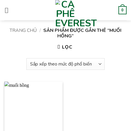
Bỏ
qua
0
nội
dung
TRANG CHỦ
/
SẢN PHẨM ĐƯỢC GẮN THẺ “MUỐI
HỒNG”
LỌC