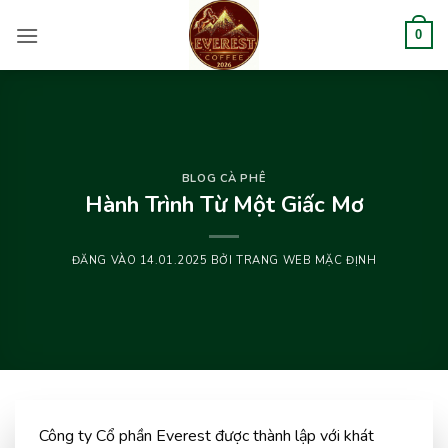
Bỏ
qua
0
nội
dung
BLOG CÀ PHÊ
Hành Trình Từ Một Giấc Mơ
ĐĂNG VÀO
14.01.2025
BỞI
TRANG WEB MẶC ĐỊNH
Công ty Cổ phần Everest được thành lập với khát