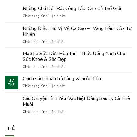
Những Chú Dê “Bật Công Tắc” Cho Cả Thế Giới
ở
Chức năng bình luận bị tắt
Những
Chú
Những Điều Thú Vị Về Ca Cao – “Vàng Nâu” Của Tự
Dê
Nhiên
“Bật
ở
Chức năng bình luận bị tắt
Công
Những
Tắc”
Điều
Cho
Matcha Sữa Dừa Hòa Tan – Thức Uống Xanh Cho
Thú
Cả
Sức Khỏe & Sắc Đẹp
Vị
Thế
ở
Chức năng bình luận bị tắt
Về
Giới
Matcha
Ca
Sữa
Chính sách hoàn trả hàng và hoàn tiền
Cao
07
Dừa
–
Th3
ở
Chức năng bình luận bị tắt
Hòa
“Vàng
Chính
Tan
Nâu”
sách
Câu Chuyện Tình Yêu Đặc Biệt Đằng Sau Ly Cà Phê
–
Của
hoàn
Thức
Muối
Tự
trả
Uống
Nhiên
ở
Chức năng bình luận bị tắt
hàng
Xanh
Câu
và
Cho
Chuyện
hoàn
Sức
Tình
THẺ
tiền
Khỏe
Yêu
&