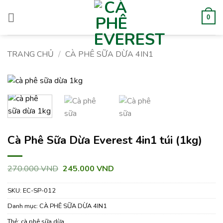
Bỏ
qua
0
nội
dung
TRANG CHỦ
/
CÀ PHÊ SỮA DỪA 4IN1
Cà Phê Sữa Dừa Everest 4in1 túi (1kg)
Giá
Giá
270.000
VND
245.000
VND
gốc
hiện
là:
tại
SKU:
EC-SP-012
270.000 VND.
là:
245.000 VND.
Danh mục:
CÀ PHÊ SỮA DỪA 4IN1
Thẻ:
cà phê sữa dừa