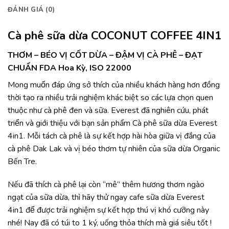
ĐÁNH GIÁ (0)
Cà phê sữa dừa COCONUT COFFEE 4IN1
THƠM – BÉO VỊ CỐT DỪA – ĐẬM VỊ CÀ PHÊ – ĐẠT
CHUẨN FDA Hoa Kỳ, ISO 22000
Mong muốn đáp ứng sở thích của nhiều khách hàng hơn đồng
thời tạo ra nhiều trải nghiệm khác biệt so các lựa chọn quen
thuộc như cà phê đen và sữa. Everest đã nghiên cứu, phát
triển và giới thiệu với bạn sản phẩm Cà phê sữa dừa Everest
4in1. Mỗi tách cà phê là sự kết hợp hài hòa giữa vị đắng của
cà phê Dak Lak và vị béo thơm tự nhiên của sữa dừa Organic
Bến Tre.
Nếu đã thích cà phê lại còn “mê” thêm hương thơm ngào
ngạt của sữa dừa, thì hãy thử ngay cafe sữa dừa Everest
4in1 để được trải nghiệm sự kết hợp thú vị khó cưỡng này
nhé! Nay đã có túi to 1 ký, uống thỏa thích mà giá siêu tốt !