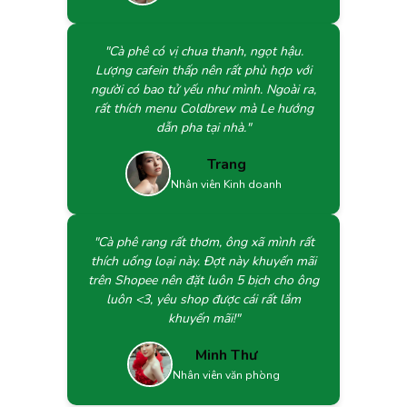
"Cà phê có vị chua thanh, ngọt hậu.
Lượng cafein thấp nên rất phù hợp với
người có bao tử yếu như mình. Ngoài ra,
rất thích menu Coldbrew mà Le hướng
dẫn pha tại nhà."
Trang
Nhân viên Kinh doanh
"Cà phê rang rất thơm, ông xã mình rất
thích uống loại này. Đợt này khuyến mãi
trên Shopee nên đặt luôn 5 bịch cho ông
luôn <3, yêu shop được cái rất lắm
khuyến mãi!"
Minh Thư
Nhân viên văn phòng