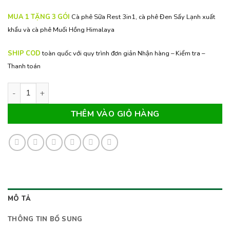
MUA 1 TẶNG 3 GÓI
Cà phê Sữa Rest 3in1, cà phê Đen Sấy Lạnh xuất
khẩu và cà phê Muối Hồng Himalaya
SHIP COD
toàn quốc với quy trình đơn giản Nhận hàng – Kiểm tra –
Thanh toán
Cà Phê Sữa Dừa Everest 4in1 túi (1kg) số lượng
THÊM VÀO GIỎ HÀNG
MÔ TẢ
THÔNG TIN BỔ SUNG