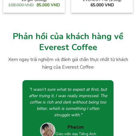
Giá
Giá
108.000
VND
85.000
VND
65.000
VND
gốc
hiện
là:
tại
108.000 VND.
là:
85.000 VND.
Phản hồi của khách hàng về
Everest Coffee
Xem ngay trải nghiệm và đánh giá chân thực nhất từ khách
hàng của Everest Coffee
"I wasn’t sure what to expect at first, but
after trying it, I was really impressed. The
coffee is rich and dark without being too
bitter, which is something I often
struggle with."
Phelim
Giáo viên dạy Tiếng Anh