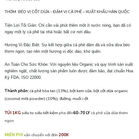
THƠM BÉO VỊ CỐT DỪA – ĐẬM VỊ CÀ PHÊ – XUẤT KHẨU HÀN QUỐC
Tiện Lợi Tối Giản: Chỉ cần vài phút thêm một ít nước nóng, bạn đã có
ngay một ly cà phê tại nhà hoặc bất cứ nơi đâu.
Hương Vị Đặc Biệt: Sự kết hợp giữa cà phê đậm đà và sữa dừa béo
thơm ngon, tạo nên một hương vị độc đáo, khó quên.
An Toàn Cho Sức Khỏe: Với nguyên liệu Organic và quy trình sản xuất
nghiêm ngặt, chất lượng sản phẩm luôn được đảm bảo, đạt chuẩn Hoa
Kỳ FDA, ISO 22000.
Thành phần:
cà phê hòa tan (13%), bột kem sữa, bột cốt dừa organic
(coconut milk powder) (10%), đường, muối i-ốt
TÚI 1KG
siêu to siêu tiết kiệm
pha đến
60-70 LY
cà phê sữa dừa thơm
ngon
MIỄN PHÍ
vận chuyển
với đơn
200
K